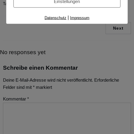
Einstellungen
Tags:
No tags
|
Datenschutz
Impressum
Next
No responses yet
Schreibe einen Kommentar
Deine E-Mail-Adresse wird nicht veröffentlicht.
Erforderliche
Felder sind mit
*
markiert
Kommentar
*